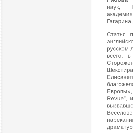
наук, П
академия
Гагарина,
Статья 
английск
русском 
всего, 
Сторожен
Шекспир
Елисав
благожел
Европы»,
Revue”, 
вызвавше
Веселовс
нарека
драмату