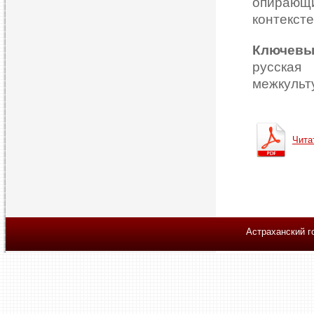
опирающ
контекст
Ключевы
русская
межкульт
Чита
Астраханский г