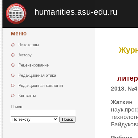
humanities.asu-edu.ru
Меню
Читателям
Журн
Автору
Рецензирование
Редакционная этика
литер
Редакционная коллегия
2013. №4,
Контакты
Жаткин 
Поиск:
наук,п
технолог
Поиск
Байдукова
Рябова 