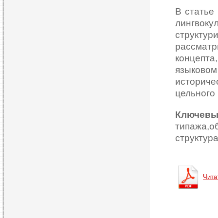
В статье
лингвок
структур
рассматр
концепта
языково
историч
цельного
Ключев
типажа,
структура
Чита