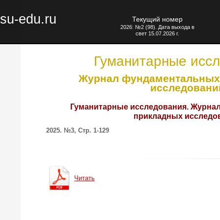
su-edu.ru
Текущий номер
2026: №2 (98). Дата выхода в
свет 15.07.2026 г.
Гуманитарные исс
Журнал фундаментальных
исследовани
Гуманитарные исследования. Журна
прикладных исследо
2025. №3, Стр. 1-129
Читать