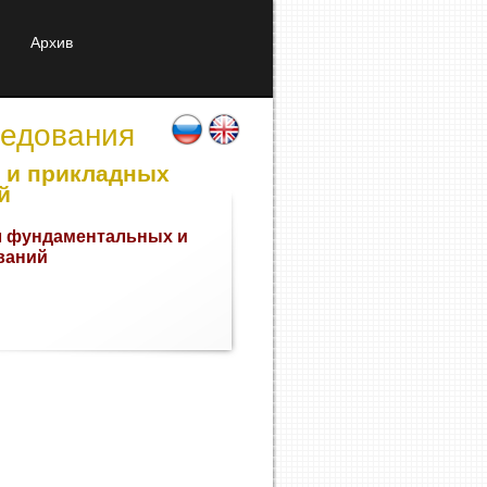
Архив
ледования
 и прикладных
й
л фундаментальных и
ваний