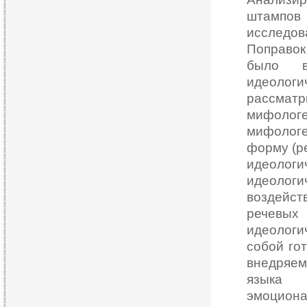
штампов 
исследо
Поправок
было в
идеолог
рассмат
мифоло
мифолог
форму (р
идеологи
идеологи
воздейс
речевых
идеолог
собой го
внедряем
языка 
эмоциона