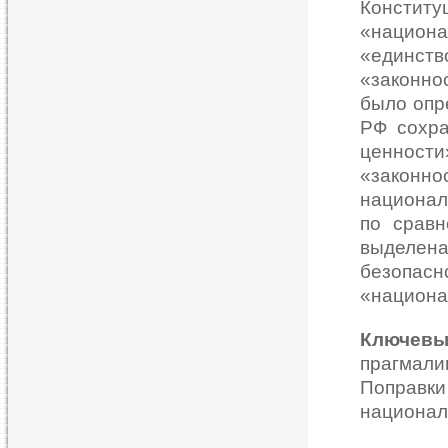
Констит
«национ
«единст
«законно
было опр
РФ сохр
ценности
«законно
национа
по срав
выделен
безопас
«национа
Ключев
прагмали
Поправк
национал