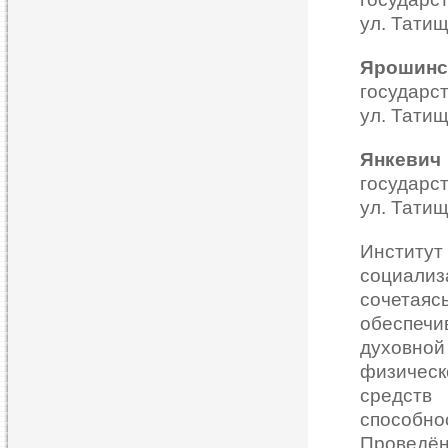
ул. Татищ
Ярошинс
государст
ул. Татищ
Янкевич
государст
ул. Татищ
Институт
социали
сочетая
обеспечи
духовно
физическ
средств
способн
Проведён