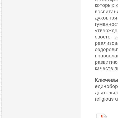
которых 
воспита
духовна
гуманно
утвержде
своего ж
реализов
оздорови
правосл
развитию
качеств л
Ключев
единобо
деятельн
religious u