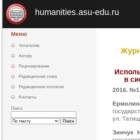
humanities.asu-edu.ru
Меню
Читателям
Журн
Автору
Рецензирование
Исполь
Редакционная этика
в си
Редакционная коллегия
2016. №1,
Контакты
Ермолина
Поиск:
государст
ул. Татищ
Поиск
Зинчук Н
государст