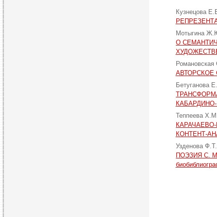
Кузнецова Е.
РЕПРЕЗЕНТ
Мотыгина Ж.
О СЕМАНТИЧ
ХУДОЖЕСТВЕ
Романовская
АВТОРСКОЕ 
Бетуганова Е
ТРАНСФОРМ
КАБАРДИНО
Теппеева Х.М
КАРАЧАЕВО-
КОНТЕНТ-А
Узденова Ф.Т
ПОЭЗИЯ С. 
биобиблиогра