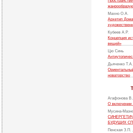
Пространстве
жанрообразую
Махно О.А.
Архетип Дома
художественн
Кубеев А.Р.
Концепция ис
вещей»
Цю Синь
Антиутопичес
Дьяченко Т.А
Ориентальный
новаторство
Агафонова В
О включении 
Мусина-Мазно
СИНЕРГЕТИ
БУДУЩИХ С
Пенская З.П.