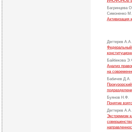
ИНОФОНОВ В
Багринцева О
Симоненко М
Активизация 
Дегтерев А.А
Федеральный 
конституцион
Байбекова Э.
Анализ право
на современн
Бабичев Д.А.
Прокурорский
подразделени
Буянов Н.Ф.
Понятие взят
Дегтерев А.А
Экстремизм к
совершенство
направленнос