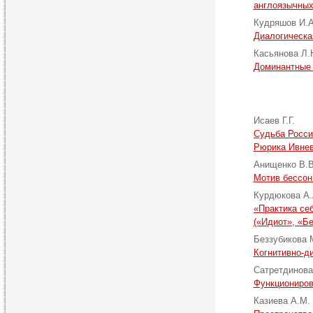
англоязычных 
Кудряшов И.
Диалогическа
Касьянова Л
Доминантные 
Исаев Г.Г.
Cудьба Росси
Рюрика Ивнев
Анищенко В.
Мотив бессон
Курдюкова А
«Практика се
(«Идиот», «Б
Беззубикова 
Когнитивно-д
Сатретдинова
Функциониров
Казиева А.М.