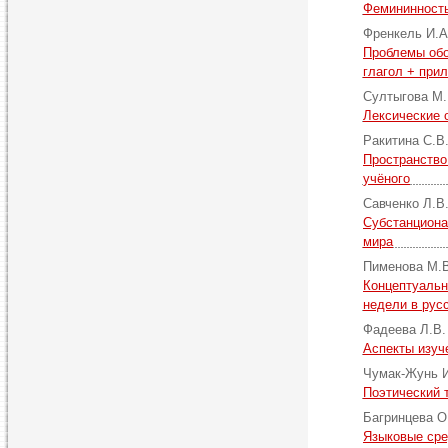
Фемининность
Френкель И.
Проблемы обо
глагол + при
Султыгова М
Лексические 
Ракитина С.В
Пространство
учёного
Савченко Л.В
Субстанциона
мира
Пименова М.
Концептуальн
недели в рус
Фадеева Л.В
Аспекты изуч
Чумак-Жунь 
Поэтический т
Багринцева О
Языковые сре