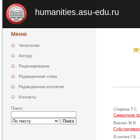
humanities.asu-edu.ru
Меню
Читателям
Ж
Автору
Рецензирование
Редакционная этика
Редакционная коллегия
Контакты
Поиск:
Спирина Т.С.
Символизм б
Поиск
Веклич М.В.
Субстантиват
Есенова Г.Б.